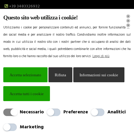
+39 3483326932
Questo sito web utilizza i cookie!
alvaro.pardini1@gmail.com
Utilizziamo i cookie per personalizzare contenuti ed annunci, per fornire funzionalità
dei social media e per analizzare il nostro traffico. Condividiamo inoltre informazioni sul
LINK UTILI
modo in cui utilizza il nostro sito con i nostri partner che si occupano di analisi dei dati
Chi Siamo
web, pubblicità e social media, i quali potrebbero combinarle con altre informazioni che ha
fornito loro o che hanno raccolto dal suo utilizzo dei loro servizi.
Leggi di più
Cosa Offriamo
Galleria
Accetta selezionato
Rifiuta
Informazioni sui cookie
Cookie Policy
Informativa sul trattamento dei dati personali
Accetta tutti i cookie
Creato da
Local Web – Agenzia Web Marketing Milano
Copyrights © 2020 ALVARO PARDINI Az. Agricola
Necessario
Preferenze
Analitici
Caravello - P. IVA 02035510466 | Tutti i diritti riservati.
Marketing